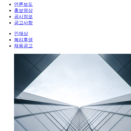
언론보도
홍보영상
공시정보
공고사항
인재상
복리후생
채용공고