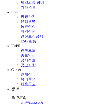
제약의료 장비
기타 장비
ESG
환경안전
윤리경영
동반성장
지역상생
안전보건공시
ESG 활동
IR/PR
언론보도
홍보영상
공시정보
공고사항
Career
인재상
복리후생
채용공고
문의
일반문의
pnt@epnt.co.kr