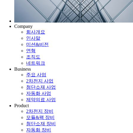
Company
회사개요
인사말
미션&비전
연혁
조직도
네트워크
Business
주요 사업
2차전지 사업
첨단소재 사업
자동화 사업
제약의료 사업
Product
2차전지 장비
모듈&팩 장비
첨단소재 장비
자동화 장비